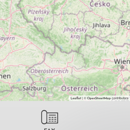
| ©
contributors
Leaflet
OpenStreetMap