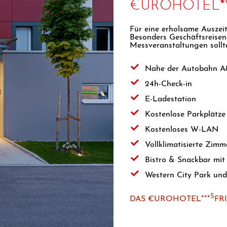
⭑
€UROHOTEL
Für eine erholsame Auszei
Besonders Geschäftsreisen
Messveranstaltungen sollt
Nahe der Autobahn A8
24h-Check-in
E-Ladestation
Kostenlose Parkplätze
Kostenloses W-LAN
Vollklimatisierte Zimm
Bistro & Snackbar mi
Western City Park und
⭑⭑⭑S
DAS €UROHOTEL
FR