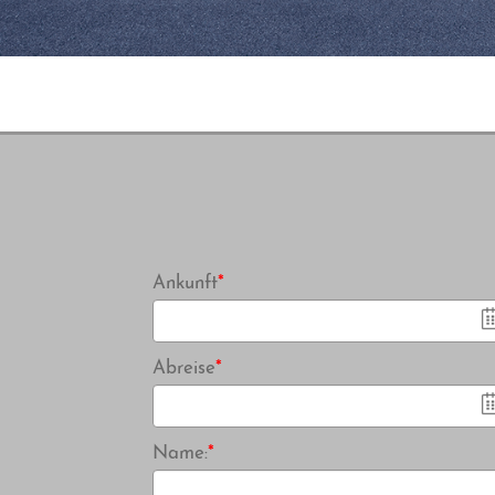
Pflichtfeld
Ankunft
*
Pflichtfeld
Abreise
*
Pflichtfeld
Name:
*